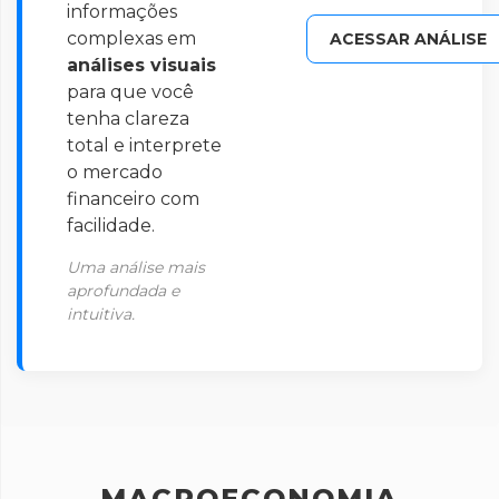
informações
complexas em
ACESSAR ANÁLISE
análises visuais
para que você
tenha clareza
total e interprete
o mercado
financeiro com
facilidade.
Uma análise mais
aprofundada e
intuitiva.
MACROECONOMIA