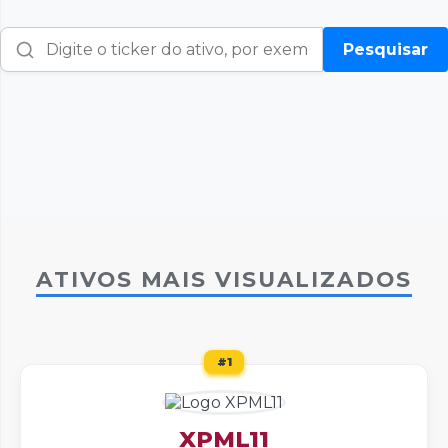
Pesquisar
Pesquise
um
ativo:
ATIVOS MAIS VISUALIZADOS
#1
XPML11