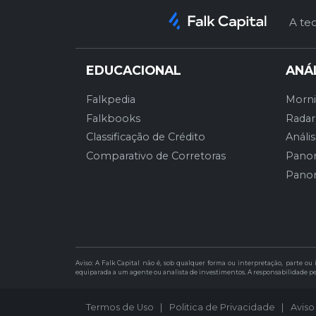
A te
EDUCACIONAL
ANÁ
Falkpedia
Morni
Falkbooks
Radar
Classificação de Crédito
Análi
Comparativo de Corretoras
Panor
Panor
Aviso: A Falk Capital não é, sob qualquer forma ou interpretação, parte o
equiparada a um agente ou analista de investimentos. A responsabilidade pe
Termos de Uso
|
Politica de Privacidade
|
Aviso