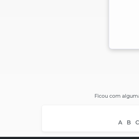
Ficou com algum
A
B