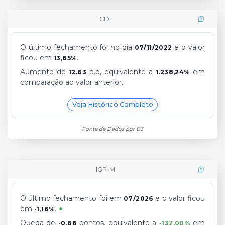
CDI
O último fechamento foi no dia
e o valor
07/11/2022
ficou em
.
13,65%
Aumento de
p.p, equivalente a
em
12.63
1.238,24%
comparação ao valor anterior.
Veja Histórico Completo
Fonte de Dados por B3
IGP-M
O último fechamento foi em
e o valor ficou
07/2026
em
.
-1,16%
Queda de
pontos, equivalente a
em
-0,66
-132,00%