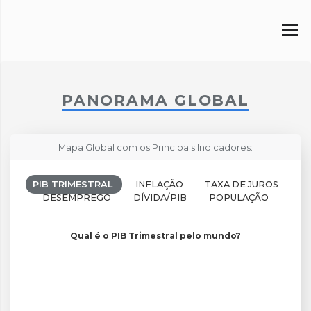
PANORAMA GLOBAL
Mapa Global com os Principais Indicadores:
PIB TRIMESTRAL
INFLAÇÃO
TAXA DE JUROS
DESEMPREGO
DÍVIDA/PIB
POPULAÇÃO
Qual é o PIB Trimestral pelo mundo?
Qual é o PIB Trimestral pelo mundo?
Map of World, medium resolution with 1 data series.