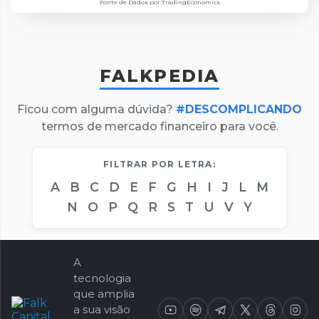
Fonte de Dados por TradingEconomics
FALKPEDIA
Ficou com alguma dúvida?
#DESCOMPLICANDO
termos de mercado financeiro para você.
FILTRAR POR LETRA:
A
B
C
D
E
F
G
H
I
J
L
M
N
O
P
Q
R
S
T
U
V
Y
A
tecnologia
que amplia
a sua visão