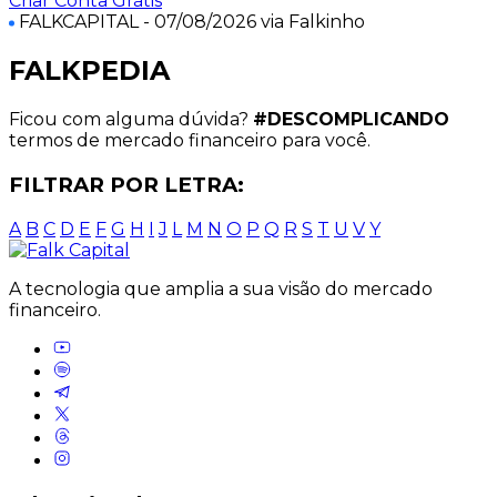
Criar Conta Grátis
FALKCAPITAL
- 07/08/2026 via Falkinho
FALKPEDIA
Ficou com alguma dúvida?
#DESCOMPLICANDO
termos de mercado financeiro para você.
FILTRAR POR LETRA:
A
B
C
D
E
F
G
H
I
J
L
M
N
O
P
Q
R
S
T
U
V
Y
A tecnologia que amplia a sua visão do mercado
financeiro.