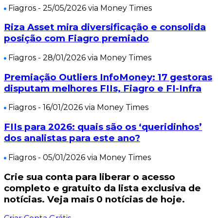
Fiagros
- 25/05/2026 via Money Times
Riza Asset mira diversificação e consolida
posição com Fiagro premiado
Fiagros
- 28/01/2026 via Money Times
Premiação Outliers InfoMoney: 17 gestoras
disputam melhores FIIs, Fiagro e FI-Infra
Fiagros
- 16/01/2026 via Money Times
FIIs para 2026: quais são os ‘queridinhos’
dos analistas para este ano?
Fiagros
- 05/01/2026 via Money Times
Crie sua conta para liberar o acesso
completo e gratuito da lista exclusiva de
notícias. Veja mais
0
notícias de hoje.