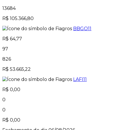
13684
R$ 105.366,80
BBGO11
R$ 64,77
97
826
R$ 53.665,22
LAFI11
R$ 0,00
0
0
R$ 0,00