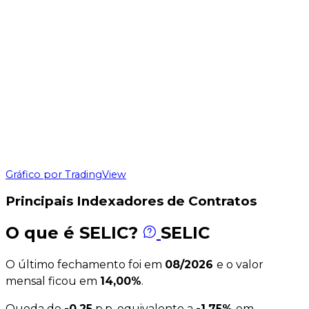
Gráfico por TradingView
Principais Indexadores de Contratos
O que é SELIC?
SELIC
O último fechamento foi em
08/2026
e o valor
mensal ficou em
14,00%
.
Queda de
-0.25
p.p, equivalente a
-1,75%
em