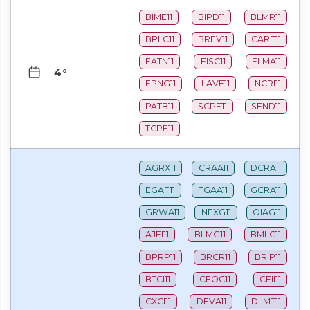
BIME11
BIPD11
BLMR11
BPLC11
BREV11
CARE11
FATN11
FISC11
FLMA11
4°
FPNG11
LAVF11
NCRI11
PATB11
SCPF11
SFND11
TCPF11
AGRX11
CRAA11
DCRA11
EGAF11
FGAA11
GCRA11
GRWA11
NEXG11
OIAG11
AJFI11
BLMG11
BMLC11
BPRP11
BRCR11
BRIP11
BTCI11
CEOC11
CFII11
CXCI11
DEVA11
DLMT11