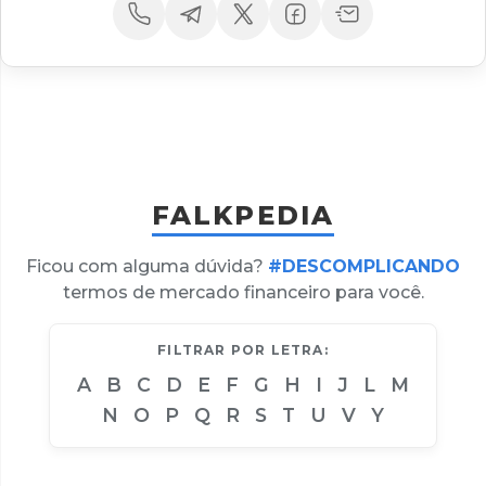
FALKPEDIA
Ficou com alguma dúvida?
#DESCOMPLICANDO
termos de mercado financeiro para você.
FILTRAR POR LETRA:
A
B
C
D
E
F
G
H
I
J
L
M
N
O
P
Q
R
S
T
U
V
Y