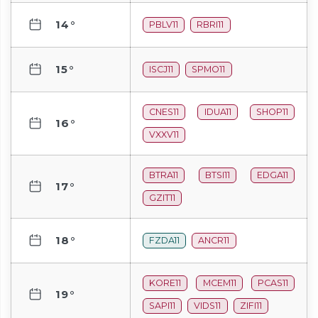
14°
PBLV11
RBRI11
15°
ISCJ11
SPMO11
CNES11
IDUA11
SHOP11
16°
VXXV11
BTRA11
BTSI11
EDGA11
17°
GZIT11
18°
FZDA11
ANCR11
KORE11
MCEM11
PCAS11
19°
SAPI11
VIDS11
ZIFI11