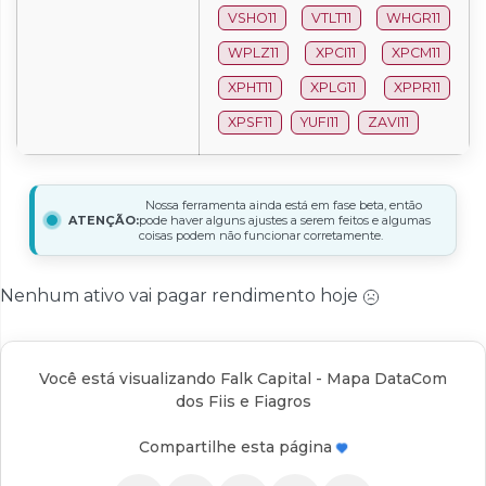
VSHO11
VTLT11
WHGR11
WPLZ11
XPCI11
XPCM11
XPHT11
XPLG11
XPPR11
XPSF11
YUFI11
ZAVI11
Nossa ferramenta ainda está em fase beta, então
ATENÇÃO:
pode haver alguns ajustes a serem feitos e algumas
coisas podem não funcionar corretamente.
Nenhum ativo vai pagar rendimento hoje
Você está visualizando Falk Capital - Mapa DataCom
dos Fiis e Fiagros
Compartilhe esta página