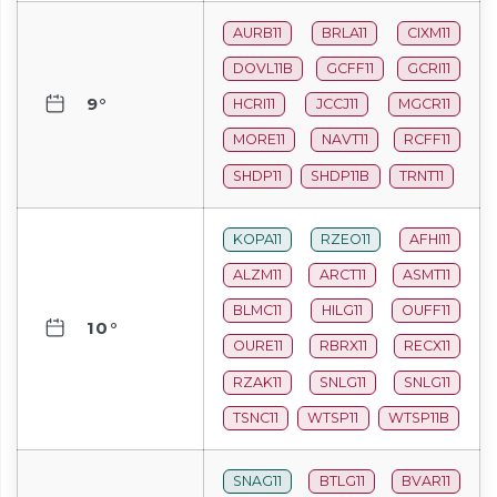
AURB11
BRLA11
CIXM11
DOVL11B
GCFF11
GCRI11
9°
HCRI11
JCCJ11
MGCR11
MORE11
NAVT11
RCFF11
SHDP11
SHDP11B
TRNT11
KOPA11
RZEO11
AFHI11
ALZM11
ARCT11
ASMT11
BLMC11
HILG11
OUFF11
10°
OURE11
RBRX11
RECX11
RZAK11
SNLG11
SNLG11
TSNC11
WTSP11
WTSP11B
SNAG11
BTLG11
BVAR11