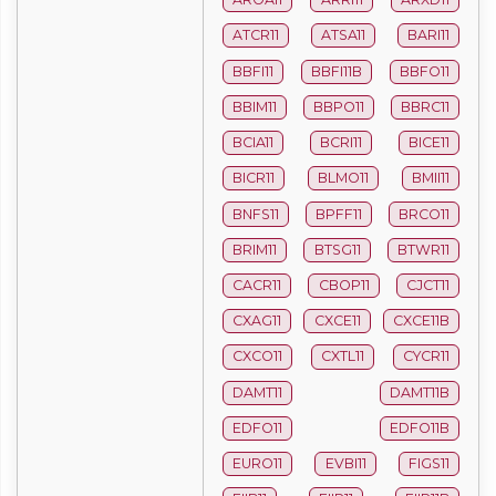
ATCR11
ATSA11
BARI11
BBFI11
BBFI11B
BBFO11
BBIM11
BBPO11
BBRC11
BCIA11
BCRI11
BICE11
BICR11
BLMO11
BMII11
BNFS11
BPFF11
BRCO11
BRIM11
BTSG11
BTWR11
CACR11
CBOP11
CJCT11
CXAG11
CXCE11
CXCE11B
CXCO11
CXTL11
CYCR11
DAMT11
DAMT11B
EDFO11
EDFO11B
EURO11
EVBI11
FIGS11