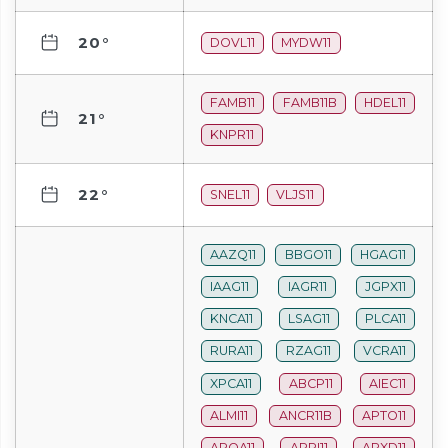
20°
DOVL11
MYDW11
FAMB11
FAMB11B
HDEL11
21°
KNPR11
22°
SNEL11
VLJS11
AAZQ11
BBGO11
HGAG11
IAAG11
IAGR11
JGPX11
KNCA11
LSAG11
PLCA11
RURA11
RZAG11
VCRA11
XPCA11
ABCP11
AIEC11
ALMI11
ANCR11B
APTO11
AROA11
ARRI11
ARXD11