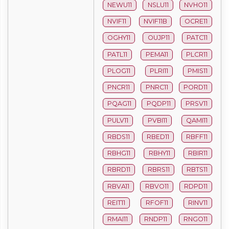
NEWU11
NSLU11
NVHO11
NVIF11
NVIF11B
OCRE11
OGHY11
OUJP11
PATC11
PATL11
PEMA11
PLCR11
PLOG11
PLRI11
PMIS11
PNCR11
PNRC11
PORD11
PQAG11
PQDP11
PRSV11
PULV11
PVBI11
QAMI11
RBDS11
RBED11
RBFF11
RBHG11
RBHY11
RBIR11
RBRD11
RBRS11
RBTS11
RBVA11
RBVO11
RDPD11
REIT11
RFOF11
RINV11
RMAI11
RNDP11
RNGO11