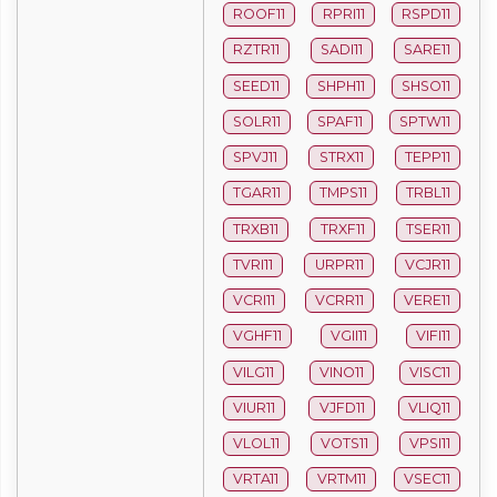
ROOF11
RPRI11
RSPD11
RZTR11
SADI11
SARE11
SEED11
SHPH11
SHSO11
SOLR11
SPAF11
SPTW11
SPVJ11
STRX11
TEPP11
TGAR11
TMPS11
TRBL11
TRXB11
TRXF11
TSER11
TVRI11
URPR11
VCJR11
VCRI11
VCRR11
VERE11
VGHF11
VGII11
VIFI11
VILG11
VINO11
VISC11
VIUR11
VJFD11
VLIQ11
VLOL11
VOTS11
VPSI11
VRTA11
VRTM11
VSEC11