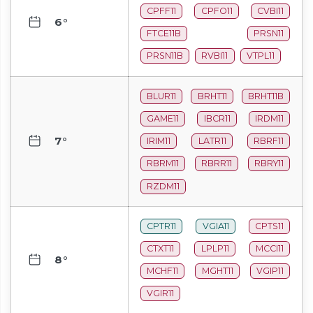
CPFF11
CPFO11
CVBI11
6°
FTCE11B
PRSN11
PRSN11B
RVBI11
VTPL11
BLUR11
BRHT11
BRHT11B
GAME11
IBCR11
IRDM11
7°
IRIM11
LATR11
RBRF11
RBRM11
RBRR11
RBRY11
RZDM11
CPTR11
VGIA11
CPTS11
CTXT11
LPLP11
MCCI11
8°
MCHF11
MGHT11
VGIP11
VGIR11