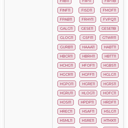
FIIB11
FIIP11
FIIP11B
FINF11
FISD11
FMOF11
FPAB11
FRHY11
FVPQ11
GALG11
GESE11
GESE11B
GLOG11
GSFI11
GTWR11
GURB11
HAAA11
HABT11
HBCR11
HBRH11
HBTT11
HCHG11
HFOF11
HGBS11
HGCR11
HGFF11
HGLG11
HGPO11
HGRE11
HGRS11
HGRU11
HLOG11
HOFC11
HOSI11
HPDP11
HRDF11
HREC11
HSAF11
HSLG11
HSML11
HSRE11
HTMX11