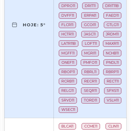
DPRO11
DRIT11
DRIT11B
DVFF11
ERPA11
FAED11
HOJE: 5°
FLCR11
GCOI11
GTLG11
HCTR11
JASC11
JRDM11
LATR11B
LOFT11
MAXR11
MGFF11
MGRI11
NCHB11
ONEF11
PMFO11
PNDL11
RBOP11
RBRL11
RBRP11
RCRB11
RECR11
RECT11
RELG11
SEQR11
SPXS11
SRVD11
TORD11
VSLH11
WSEC11
BLCA11
CCME11
CLIN11