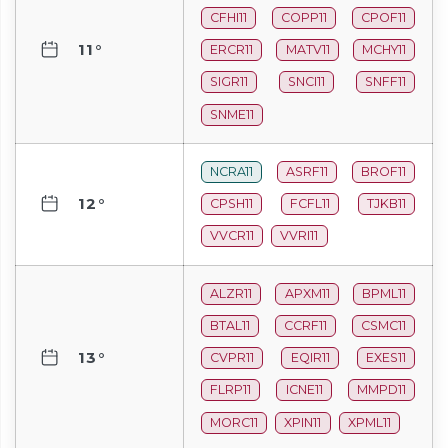
CFHI11
COPP11
CPOF11
11°
ERCR11
MATV11
MCHY11
SIGR11
SNCI11
SNFF11
SNME11
NCRA11
ASRF11
BROF11
12°
CPSH11
FCFL11
TJKB11
VVCR11
VVRI11
ALZR11
APXM11
BPML11
BTAL11
CCRF11
CSMC11
13°
CVPR11
EQIR11
EXES11
FLRP11
ICNE11
MMPD11
MORC11
XPIN11
XPML11