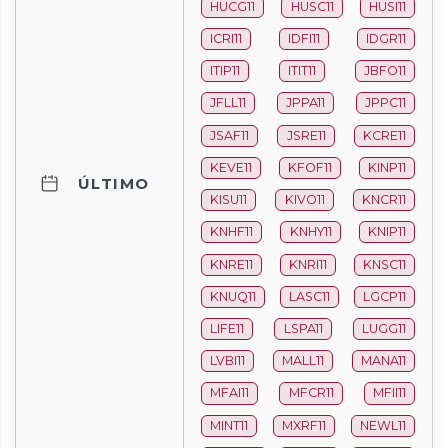
HUCG11
HUSC11
HUSI11
ICRI11
IDFI11
IDGR11
ITIP11
ITIT11
JBFO11
JFLL11
JPPA11
JPPC11
JSAF11
JSRE11
KCRE11
KEVE11
KFOF11
KINP11
ÚLTIMO
KISU11
KIVO11
KNCR11
KNHF11
KNHY11
KNIP11
KNRE11
KNRI11
KNSC11
KNUQ11
LASC11
LGCP11
LIFE11
LSPA11
LUGG11
LVBI11
MALL11
MANA11
MFAI11
MFCR11
MFII11
MINT11
MXRF11
NEWL11