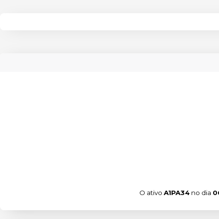
O ativo
A1PA34
no dia
0