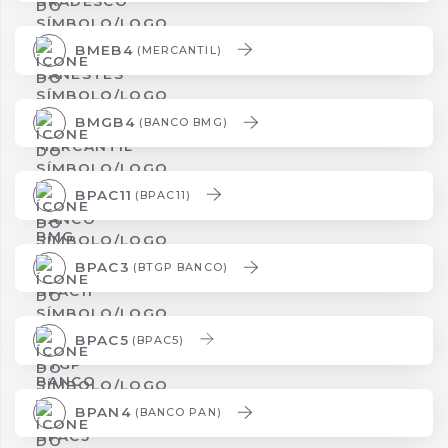
BMEB4
(MERCANTIL)
BMGB4
(BANCO BMG)
BPAC11
(BPAC11)
BPAC3
(BTGP BANCO)
BPAC5
(BPAC5)
BPAN4
(BANCO PAN)