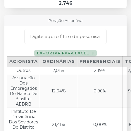
2.746
Posição Acionária
EXPORTAR PARA EXCEL
ACIONISTA
ORDINÁRIAS
PREFERENCIAIS
T
Outros
2,01%
2,19%
2
Associação
Dos
Empregados
12,04%
0,96%
9
Do Banco De
Brasília -
AEBRB
Instituto De
Previdência
Dos Sevidores
21,41%
0,00%
1
Do Distrito