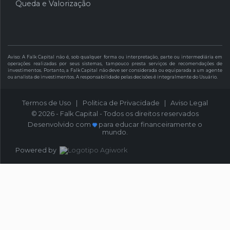
Queda e Valorização
Aviso: A Falk Capital não é, sob qualquer forma ou interpretação, parte ou intermediária em
operações realizadas por seus sistemas, tampouco presta serviços de recomendações de
investimentos. Portanto, a Falk Capital não deve ser considerada ou equiparada a um agente
ou analista de investimentos. A responsabilidade pelas decisões é integralmente do Usuário.
Termos de Uso
|
Politica de Privacidade
|
Aviso Legal
© 2026 - Falk Capital - Todos os direitos reservados
Desenvolvido com
para educar financeiramente o
mundo.
Powered by