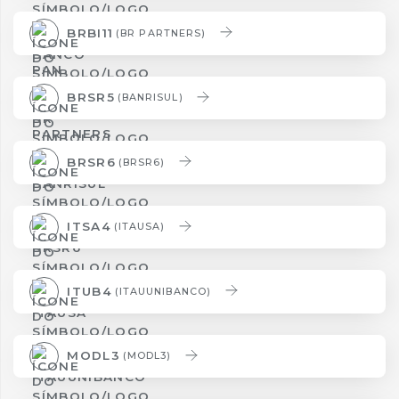
BRBI11
(BR PARTNERS)
BRSR5
(BANRISUL)
BRSR6
(BRSR6)
ITSA4
(ITAUSA)
ITUB4
(ITAUUNIBANCO)
MODL3
(MODL3)