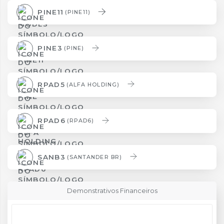
PINE11
(PINE11)
PINE3
(PINE)
RPAD5
(ALFA HOLDING)
RPAD6
(RPAD6)
SANB3
(SANTANDER BR)
Demonstrativos Financeiros