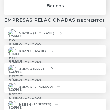
Bancos
EMPRESAS RELACIONADAS
:
(SEGMENTO)
ABCB4
(ABC BRASIL)
BBAS3
(BRASIL)
BBDC3
(BBDC3)
BBDC4
(BRADESCO)
BEES4
(BANESTES)