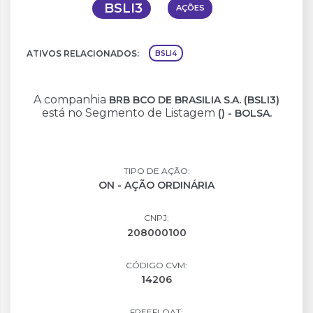
BSLI3
AÇÕES
ATIVOS RELACIONADOS:
BSLI4
A companhia
BRB BCO DE BRASILIA S.A. (BSLI3)
está no Segmento de Listagem
() - BOLSA.
TIPO DE AÇÃO:
ON - AÇÃO ORDINÁRIA
CNPJ:
208000100
CÓDIGO CVM:
14206
FREEFLOAT: