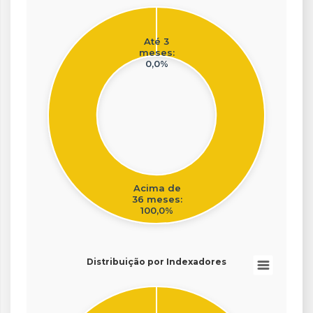
Até 3
meses:
0,0%
Acima de
36 meses:
100,0%
End of interactive chart.
Distribuição por Indexadores
Pie chart with 4 slices.
Distribuição por Indexadores