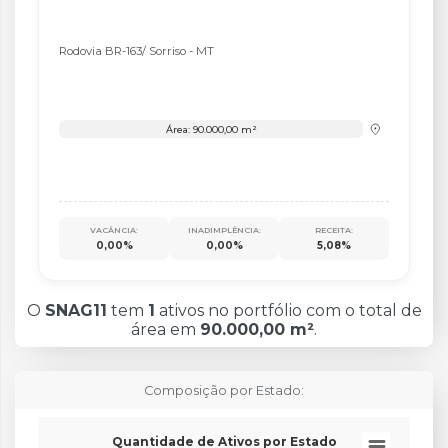
Rodovia BR-163/ Sorriso - MT
Área: 90.000,00 m²
VACÂNCIA:
INADIMPLÊNCIA:
RECEITA:
0,00%
0,00%
5,08%
O
SNAG11
tem
1
ativos no portfólio com o total de
área em
90.000,00 m²
.
Composição por Estado:
Quantidade de Ativos por Estado
Pie chart with 1 slice.
Quantidade de Ativos por Estado