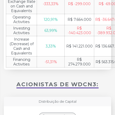
Exchange Rate
-333,33%
R$ -299.000
R$ -69.0
on Cash and
Equivalents
Operating
120,91%
R$ 7.664.000
R$ -36.647
Activities
Investing
R$
R$
63,99%
Activities
-140.423.000
-389.932.
Increase
(Decrease) of
3,33%
R$ 141.221.000
R$ 136.667
Cash and
Equivalents
Financing
R$
-51,31%
R$ 563.315
Activities
274.279.000
ACIONISTAS DE WDCN3:
Distribuição de Capital