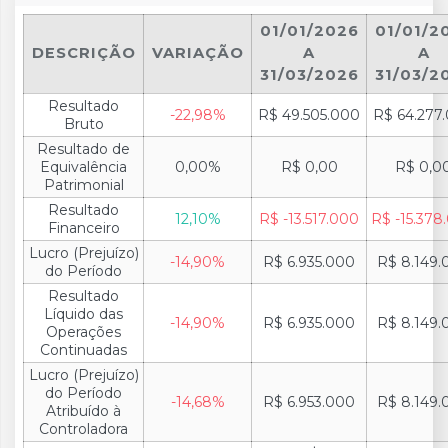
01/01/2026
01/01/2
DESCRIÇÃO
VARIAÇÃO
A
A
31/03/2026
31/03/2
Resultado
-22,98%
R$ 49.505.000
R$ 64.277
Bruto
Resultado de
Equivalência
0,00%
R$ 0,00
R$ 0,0
Patrimonial
Resultado
12,10%
R$ -13.517.000
R$ -15.378
Financeiro
Lucro (Prejuízo)
-14,90%
R$ 6.935.000
R$ 8.149.
do Período
Resultado
Líquido das
-14,90%
R$ 6.935.000
R$ 8.149.
Operações
Continuadas
Lucro (Prejuízo)
do Período
-14,68%
R$ 6.953.000
R$ 8.149.
Atribuído à
Controladora