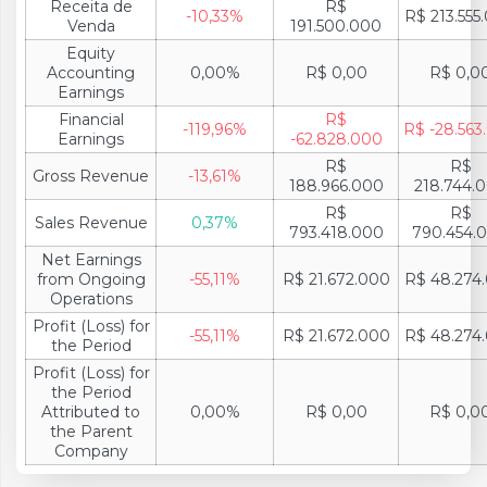
Receita de
R$
-10,33%
R$ 213.555
Venda
191.500.000
Equity
Accounting
0,00%
R$ 0,00
R$ 0,0
Earnings
Financial
R$
-119,96%
R$ -28.563
Earnings
-62.828.000
R$
R$
Gross Revenue
-13,61%
188.966.000
218.744.
R$
R$
Sales Revenue
0,37%
793.418.000
790.454.
Net Earnings
from Ongoing
-55,11%
R$ 21.672.000
R$ 48.274
Operations
Profit (Loss) for
-55,11%
R$ 21.672.000
R$ 48.274
the Period
Profit (Loss) for
the Period
Attributed to
0,00%
R$ 0,00
R$ 0,0
the Parent
Company