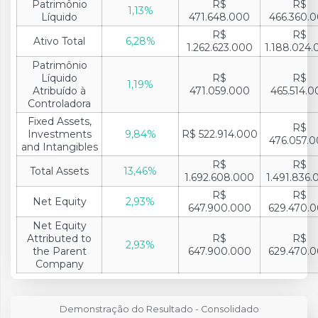
Patrimônio
R$
R$
1,13%
Líquido
471.648.000
466.360.
R$
R$
Ativo Total
6,28%
1.262.623.000
1.188.024
Patrimônio
Líquido
R$
R$
1,19%
Atribuído à
471.059.000
465.514.
Controladora
Fixed Assets,
R$
Investments
9,84%
R$ 522.914.000
476.057.
and Intangibles
R$
R$
Total Assets
13,46%
1.692.608.000
1.491.836.
R$
R$
Net Equity
2,93%
647.900.000
629.470.
Net Equity
Attributed to
R$
R$
2,93%
the Parent
647.900.000
629.470.
Company
Demonstração do Resultado - Consolidado