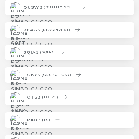
QUSW3
(QUALITY SOFT)
REAG3
(REAGINVEST)
SQIA3
(SQIA3)
TOKY3
(GRUPO TOKY)
TOTS3
(TOTVS)
TRAD3
(TC)