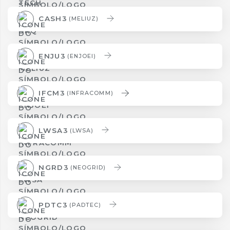
CASH3
(MELIUZ)
ENJU3
(ENJOEI)
IFCM3
(INFRACOMM)
LWSA3
(LWSA)
NGRD3
(NEOGRID)
PDTC3
(PADTEC)