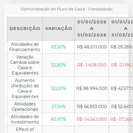
Demonstração do Fluxo de Caixa - Consolidado
01/01/2026
01/01/2
DESCRIÇÃO
VARIAÇÃO
A
A
31/03/2026
31/03/2
Atividades de
63,92%
R$ 48.011.000
R$ 29.289
Financiamento
Variação
Cambial sobre
32,82%
R$ -1.408.000
R$ -2.096
Caixa e
Equivalentes
Aumento
(Redução) de
132,51%
R$ 98.994.000
R$ 42.577
Caixa e
Equivalentes
Atividades
27,14%
R$ 66.933.000
R$ 52.647
Operacionais
Atividades de
60,97%
R$ -14.542.000
R$ -37.263
Investimento
Effect of