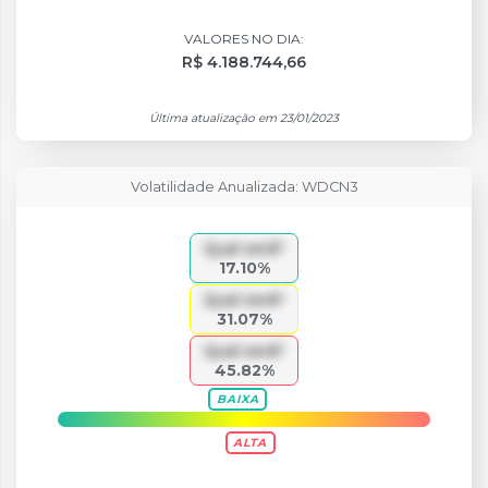
VALORES NO DIA:
R$ 4.188.744,66
Última atualização em 23/01/2023
Volatilidade Anualizada: WDCN3
Qual será?
17.10%
Qual será?
31.07%
Qual será?
45.82%
BAIXA
ALTA