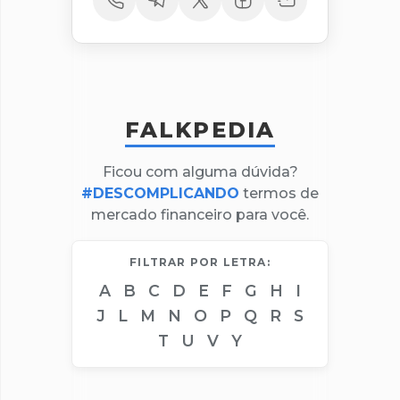
FALKPEDIA
Ficou com alguma dúvida?
#DESCOMPLICANDO
termos de
mercado financeiro para você.
FILTRAR POR LETRA:
A
B
C
D
E
F
G
H
I
J
L
M
N
O
P
Q
R
S
T
U
V
Y