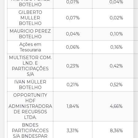
0,01%
0,04%
BOTELHO
GILBERTO
MULLER
0,07%
0,02%
BOTELHO
MAURICIO PEREZ
0,04%
0,10%
BOTELHO
Ações em
0,06%
0,16%
Tesouraria
MULTISETOR COM.
LND. E
0,23%
0,42%
PARTICIPAÇÕES
S/A
IVAN MÜLLER
0,21%
0,52%
BOTELHO
OPPORTUNITY
HDF
ADMINISTRADORA
1,84%
4,66%
DE RECURSOS
LTDA.
BNDES
PARTICIPACOES
3,31%
8,36%
S/A BNDESPAR