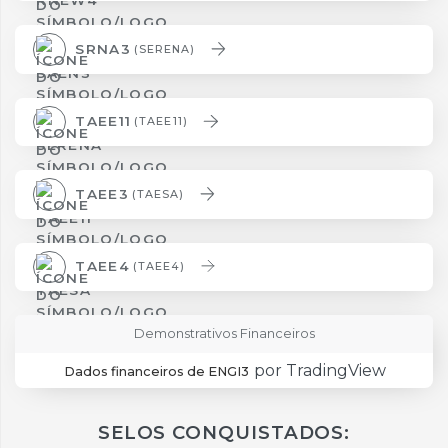
SRNA3
(SERENA)
TAEE11
(TAEE11)
TAEE3
(TAESA)
TAEE4
(TAEE4)
Demonstrativos Financeiros
por TradingView
Dados financeiros de ENGI3
SELOS CONQUISTADOS: