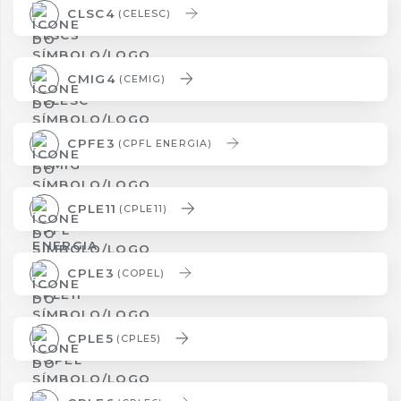
CLSC4
(CELESC)
CMIG4
(CEMIG)
CPFE3
(CPFL ENERGIA)
CPLE11
(CPLE11)
CPLE3
(COPEL)
CPLE5
(CPLE5)