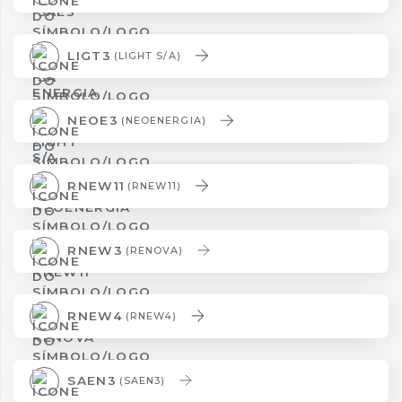
LIGT3
(LIGHT S/A)
NEOE3
(NEOENERGIA)
RNEW11
(RNEW11)
RNEW3
(RENOVA)
RNEW4
(RNEW4)
SAEN3
(SAEN3)