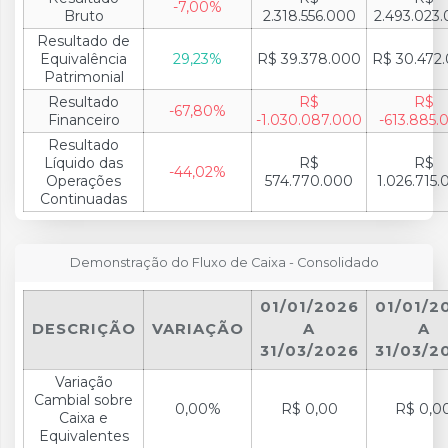
-7,00%
Bruto
2.318.556.000
2.493.023
Resultado de
Equivalência
29,23%
R$ 39.378.000
R$ 30.472
Patrimonial
Resultado
R$
R$
-67,80%
Financeiro
-1.030.087.000
-613.885.
Resultado
Líquido das
R$
R$
-44,02%
Operações
574.770.000
1.026.715
Continuadas
Demonstração do Fluxo de Caixa - Consolidado
01/01/2026
01/01/2
DESCRIÇÃO
VARIAÇÃO
A
A
31/03/2026
31/03/2
Variação
Cambial sobre
0,00%
R$ 0,00
R$ 0,0
Caixa e
Equivalentes