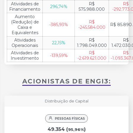
Atividades de
R$
R$
296,74%
Financiamento
575.988.000
-292.773.
Aumento
(Redução) de
R$
-385,93%
R$ 85.890
Caixa e
-245.584.000
Equivalentes
Atividades
R$
R$
22,15%
Operacionais
1.798.049.000
1.472.030
Atividades de
R$
R$
-139,59%
Investimento
-2.619.621.000
-1.093.367
ACIONISTAS DE ENGI3:
Distribuição de Capital
PESSOAS FÍSICAS
49.354 (
)
95,96%