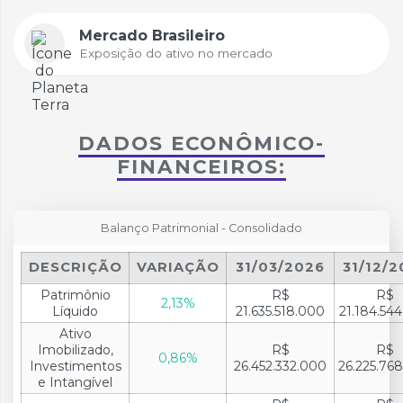
Mercado Brasileiro
Exposição do ativo no mercado
DADOS ECONÔMICO-
FINANCEIROS:
Balanço Patrimonial - Consolidado
DESCRIÇÃO
VARIAÇÃO
31/03/2026
31/12/2
Patrimônio
R$
R$
2,13%
Líquido
21.635.518.000
21.184.54
Ativo
Imobilizado,
R$
R$
0,86%
Investimentos
26.452.332.000
26.225.76
e Intangível