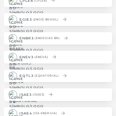
CPLE6
(CPLE6)
EGIE3
(ENGIE BRASIL)
ENBR3
(ENERGIAS BR)
ENEV3
(ENEVA)
EQTL3
(EQUATORIAL)
ISAE3
(ISAE3)
ISAE4
(ISA ENERGIA)