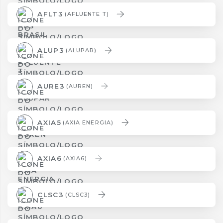
AFLT3
(AFLUENTE T)
ALUP3
(ALUPAR)
AURE3
(AUREN)
AXIA5
(AXIA ENERGIA)
AXIA6
(AXIA6)
CLSC3
(CLSC3)