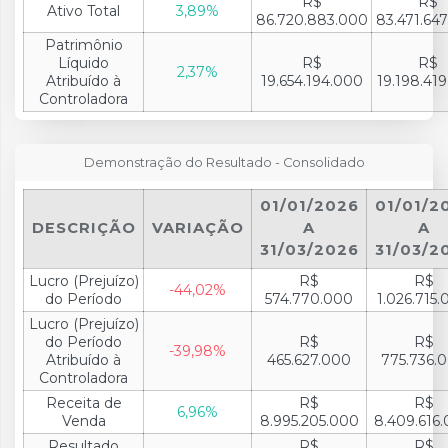
R$
R$
Ativo Total
3,89%
86.720.883.000
83.471.64
Patrimônio
Líquido
R$
R$
2,37%
Atribuído à
19.654.194.000
19.198.41
Controladora
Demonstração do Resultado - Consolidado
01/01/2026
01/01/2
DESCRIÇÃO
VARIAÇÃO
A
A
31/03/2026
31/03/2
Lucro (Prejuízo)
R$
R$
-44,02%
do Período
574.770.000
1.026.715
Lucro (Prejuízo)
do Período
R$
R$
-39,98%
Atribuído à
465.627.000
775.736.
Controladora
Receita de
R$
R$
6,96%
Venda
8.995.205.000
8.409.616
Resultado
R$
R$