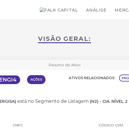
CEIROS
VISÃO TÉCNICA
EVEN
ANÁLISE
MERC
VISÃO GERAL:
Resumo do Ativo
ATIVOS RELACIONADOS:
ENG
ENGI4
AÇÕES
está no Segmento de Listagem
NERGISA)
(N2) - CIA. NÍVE
CNPJ:
CÓDIGO CVM: