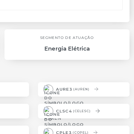
SEGMENTO DE ATUAÇÃO
Energia Elétrica
AURE3
(AUREN)
CLSC4
(CELESC)
CPLE3
(COPEL)