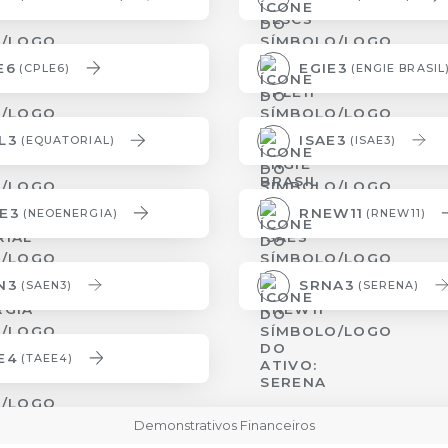
E6
EGIE3
(CPLE6)
(ENGIE BRASIL
L3
ISAE3
(EQUATORIAL)
(ISAE3)
E3
RNEW11
(NEOENERGIA)
(RNEW11)
N3
SRNA3
(SAEN3)
(SERENA)
E4
(TAEE4)
Demonstrativos Financeiros