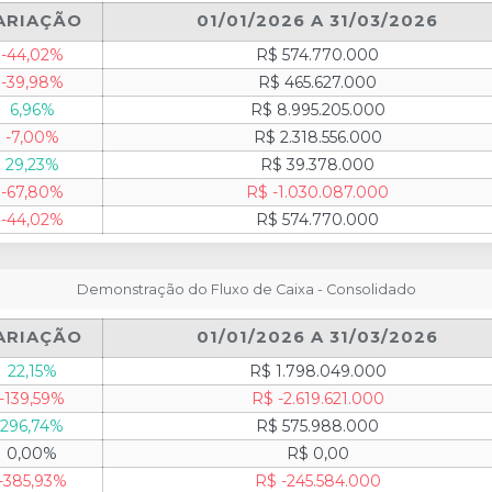
ARIAÇÃO
01/01/2026 A 31/03/2026
-44,02%
R$ 574.770.000
-39,98%
R$ 465.627.000
6,96%
R$ 8.995.205.000
-7,00%
R$ 2.318.556.000
29,23%
R$ 39.378.000
-67,80%
R$ -1.030.087.000
-44,02%
R$ 574.770.000
Demonstração do Fluxo de Caixa - Consolidado
ARIAÇÃO
01/01/2026 A 31/03/2026
22,15%
R$ 1.798.049.000
-139,59%
R$ -2.619.621.000
296,74%
R$ 575.988.000
0,00%
R$ 0,00
-385,93%
R$ -245.584.000