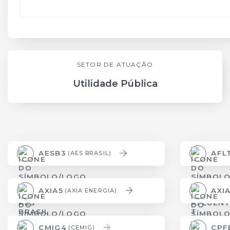
SETOR DE ATUAÇÃO
Utilidade Pública
AESB3
AFL
(AES BRASIL)
AXIA5
AXI
(AXIA ENERGIA)
CMIG4
CPF
(CEMIG)