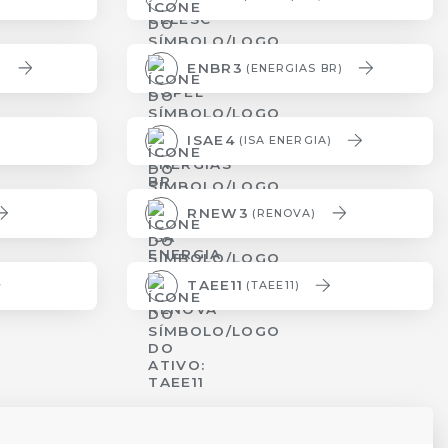
ENBR3
)
(ENERGIAS BR)
ISAE4
(ISA ENERGIA)
RNEW3
(RENOVA)
TAEE11
(TAEE11)