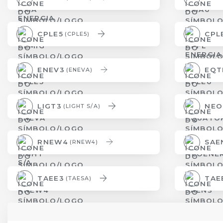
CPLE5
CPL
(CPLE5)
ENEV3
EQT
(ENEVA)
LIGT3
NEO
(LIGHT S/A)
RNEW4
SAE
(RNEW4)
TAEE3
TAE
(TAESA)