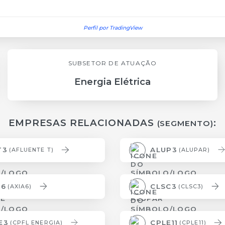
Perfil por TradingView
SUBSETOR DE ATUAÇÃO
Energia Elétrica
EMPRESAS RELACIONADAS
:
(SEGMENTO)
T3
ALUP3
(AFLUENTE T)
(ALUPAR)
A6
CLSC3
(AXIA6)
(CLSC3)
E3
CPLE11
(CPFL ENERGIA)
(CPLE11)