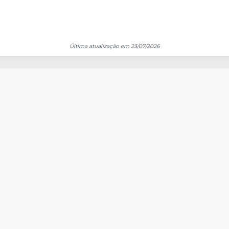
Última atualização em 23/07/2026
Posição Acionária
A
NÚM
nceira
dora
entes
a Complementar
seguradora
biliário
imento