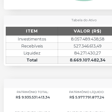
End of interactive chart.
Tabela do Ativo
ITEM
VALOR (R$)
Investimentos
8.057.489.438,58
Recebíveis
527.346.613,49
Liquidez
84.271.430,27
Total
8.669.107.482,34
PATRIMÔNIO TOTAL:
PATRIMÔNIO LÍQUIDO:
R$ 9.935.531.413,34
R$ 5.977.791.877,24