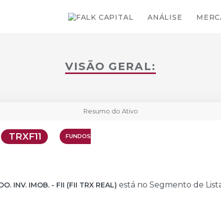
CEIROS
VISÃO TÉCNICA
EVEN
ANÁLISE
MERC
VISÃO GERAL:
Resumo do Ativo
TRXF11
FUNDOS
está no Segmento de Lis
. INV. IMOB. - FII (FII TRX REAL)