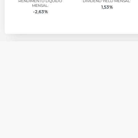
RENDIMENTO LÍQUIDO
DIVIDEND YIELD MENSAL:
MENSAL:
1,53%
-2,63%
TIPO DE COTIST
Total de Cotistas
Pessoa Física
Pessoa Jurídica não Fina
Corretora ou Distribui
Investidores Não Resid
Entidade Fechada de Previdênci
Sociedade Seguradora ou Res
Fundos de Investimento Imo
Outros Fundos de Invest