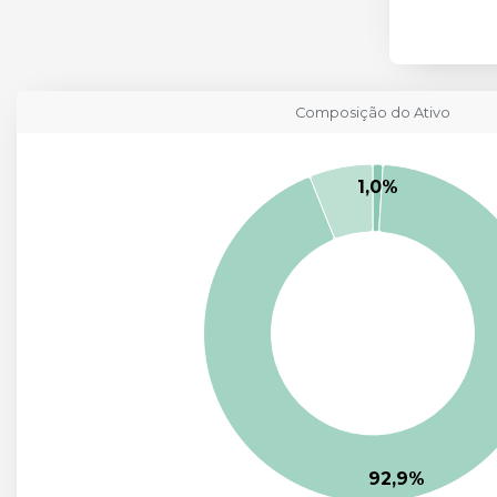
Composição do Ativo
Chart
Pie chart with 3 slices.
1,0%
92,9%