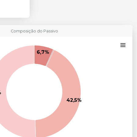
Composição do Passivo
6,7%
%
42,5%