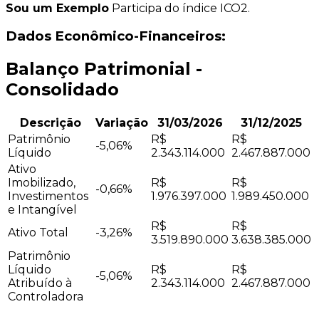
Sou um Exemplo
Participa do índice ICO2.
Dados Econômico-Financeiros:
Balanço Patrimonial -
Consolidado
Descrição
Variação
31/03/2026
31/12/2025
Patrimônio
R$
R$
-5,06%
Líquido
2.343.114.000
2.467.887.000
Ativo
Imobilizado,
R$
R$
-0,66%
Investimentos
1.976.397.000
1.989.450.000
e Intangível
R$
R$
Ativo Total
-3,26%
3.519.890.000
3.638.385.000
Patrimônio
Líquido
R$
R$
-5,06%
Atribuído à
2.343.114.000
2.467.887.000
Controladora