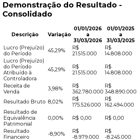
Demonstração do Resultado -
Consolidado
01/01/2026
01/01/2025
Descrição
Variação
a
a
31/03/2026
31/03/2025
Lucro (Prejuízo)
R$
R$
45,29%
do Período
21.515.000
14.808.000
Lucro (Prejuízo)
do Período
R$
R$
45,29%
Atribuído à
21.515.000
14.808.000
Controladora
Receita de
R$
R$
3,98%
Venda
362.780.000
348.890.000
R$
R$
Resultado Bruto
8,02%
175.526.000
162.494.000
Resultado de
Equivalência
0,00%
R$ 0,00
R$ 0,00
Patrimonial
Resultado
R$
R$
-8,90%
Financeiro
-8.979.000
-8.245.000