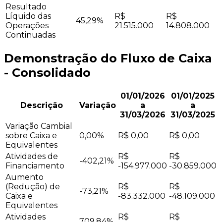
Resultado
Líquido das
R$
R$
45,29%
Operações
21.515.000
14.808.000
Continuadas
Demonstração do Fluxo de Caixa
- Consolidado
01/01/2026
01/01/2025
Descrição
Variação
a
a
31/03/2026
31/03/2025
Variação Cambial
sobre Caixa e
0,00%
R$ 0,00
R$ 0,00
Equivalentes
Atividades de
R$
R$
-402,21%
Financiamento
-154.977.000
-30.859.000
Aumento
(Redução) de
R$
R$
-73,21%
Caixa e
-83.332.000
-48.109.000
Equivalentes
Atividades
R$
R$
709,84%