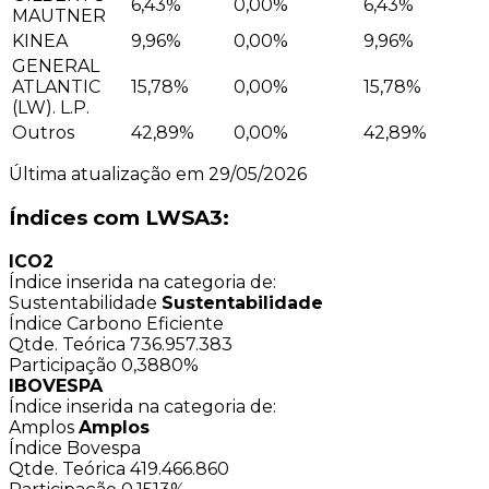
6,43%
0,00%
6,43%
MAUTNER
KINEA
9,96%
0,00%
9,96%
GENERAL
ATLANTIC
15,78%
0,00%
15,78%
(LW). L.P.
Outros
42,89%
0,00%
42,89%
Última atualização em 29/05/2026
Índices com LWSA3:
ICO2
Índice inserida na categoria de:
Sustentabilidade
Sustentabilidade
Índice Carbono Eficiente
Qtde. Teórica
736.957.383
Participação
0,3880%
IBOVESPA
Índice inserida na categoria de:
Amplos
Amplos
Índice Bovespa
Qtde. Teórica
419.466.860