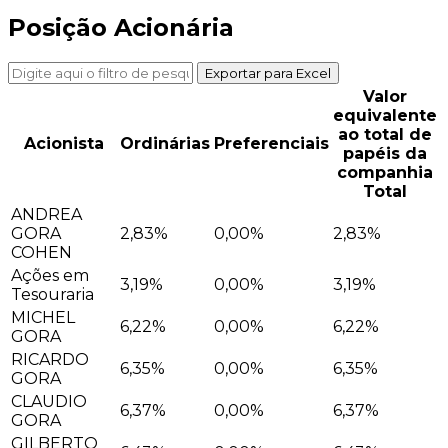
Posição Acionária
Exportar para Excel
Valor
equivalente
ao total de
Acionista
Ordinárias
Preferenciais
papéis da
companhia
Total
ANDREA
GORA
2,83%
0,00%
2,83%
COHEN
Ações em
3,19%
0,00%
3,19%
Tesouraria
MICHEL
6,22%
0,00%
6,22%
GORA
RICARDO
6,35%
0,00%
6,35%
GORA
CLAUDIO
6,37%
0,00%
6,37%
GORA
GILBERTO