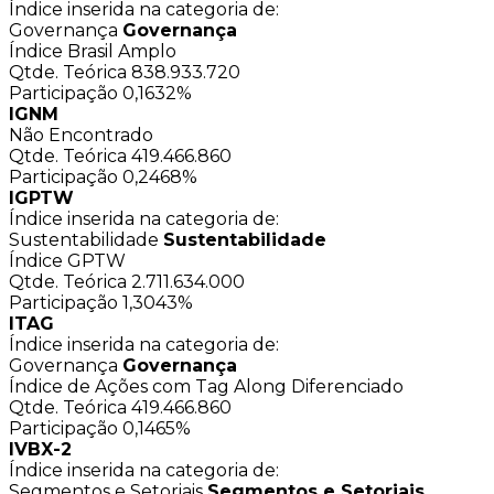
Índice inserida na categoria de:
Governança
Governança
Índice Brasil Amplo
Qtde. Teórica
838.933.720
Participação
0,1632%
IGNM
Não Encontrado
Qtde. Teórica
419.466.860
Participação
0,2468%
IGPTW
Índice inserida na categoria de:
Sustentabilidade
Sustentabilidade
Índice GPTW
Qtde. Teórica
2.711.634.000
Participação
1,3043%
ITAG
Índice inserida na categoria de:
Governança
Governança
Índice de Ações com Tag Along Diferenciado
Qtde. Teórica
419.466.860
Participação
0,1465%
IVBX-2
Índice inserida na categoria de:
Segmentos e Setoriais
Segmentos e Setoriais