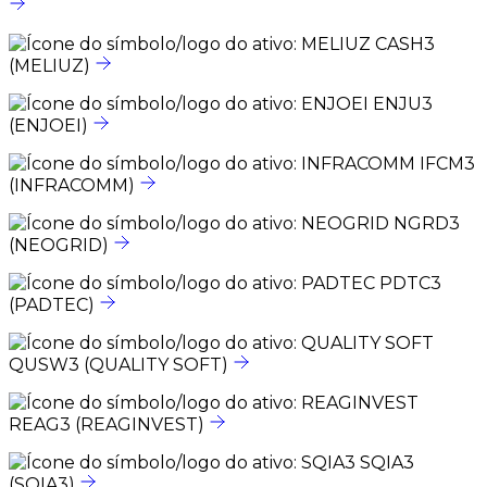
CASH3
(MELIUZ)
ENJU3
(ENJOEI)
IFCM3
(INFRACOMM)
NGRD3
(NEOGRID)
PDTC3
(PADTEC)
QUSW3
(QUALITY SOFT)
REAG3
(REAGINVEST)
SQIA3
(SQIA3)